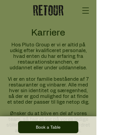
Karriere
Hos Pluto Group er vi er altid på
udkig efter kvalificeret personale,
hvad enten du har erfaring fra
restaurationsbranchen, er
uddannet eller under uddannelse.​
Vi er en stor familie bestående af 7
restauranter og vinbarer. Alle med
hver sin identitet og særegenhed,
så der er god mulighed for at finde
et sted der passer til lige netop dig.​
Ønsker du at blive en del af vores
team, så tag et kig på vores ledige
stillinger eller send os en uopfordret
Book a Table
ansøgning på
job@retour.dk
.​